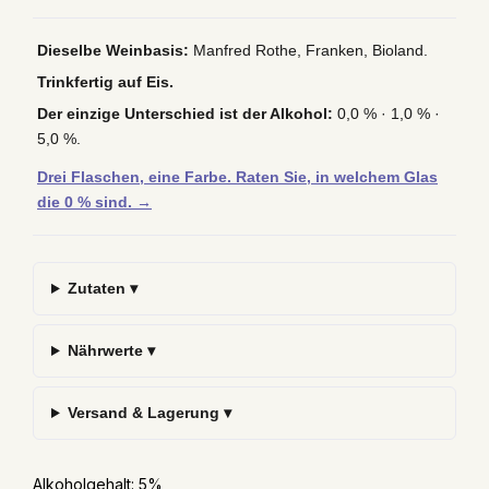
Dieselbe Weinbasis:
Manfred Rothe, Franken, Bioland.
Trinkfertig auf Eis.
Der einzige Unterschied ist der Alkohol:
0,0 % · 1,0 % ·
5,0 %.
Drei Flaschen, eine Farbe. Raten Sie, in welchem Glas
die 0 % sind. →
Zutaten ▾
Nährwerte ▾
Versand & Lagerung ▾
Alkoholgehalt: 5%