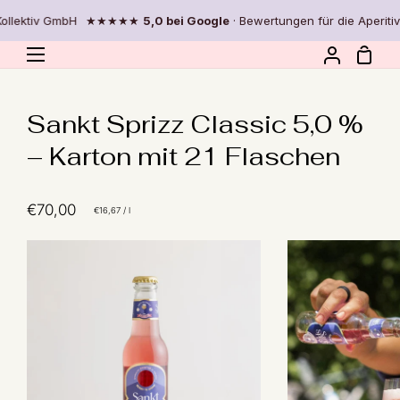
Direkt
v GmbH
★★★★★
5,0 bei Google
· Bewertungen für die Aperitivo Kolle
zum
Inhalt
Eink
Mein
Account
Sankt Sprizz Classic 5,0 %
– Karton mit 21 Flaschen
€70,00
Stückpreis
pro
€16,67
/
l