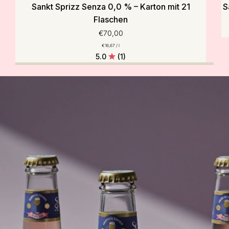
Sankt Sprizz Senza 0,0 % – Karton mit 21
S
Flaschen
€70,00
pro
Stückpreis
€16,67
/
l
5.0
(1)