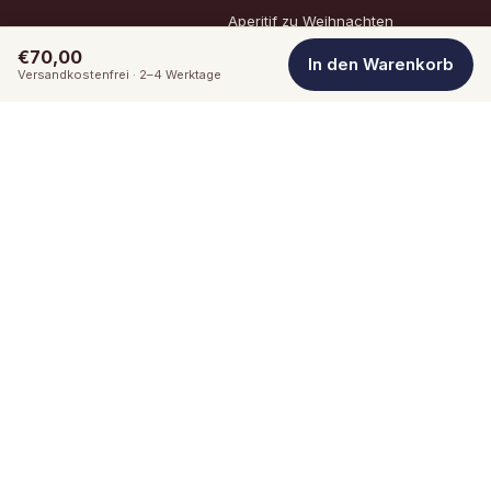
Aperitif zu Weihnachten
€70,00
Aperitif für Silvester
In den Warenkorb
Versandkostenfrei · 2–4 Werktage
Dry January (alkoholfrei)
Aperitif zur Fastenzeit
Aperitif zum Osterbrunch
Hochzeit
Instagram
Vertrag widerrufen
Instagram
LinkedIn
★★★★★
5,0 bei Google
Trusted-Shops-zertifiziert · Unabhängiger Käuferschutz