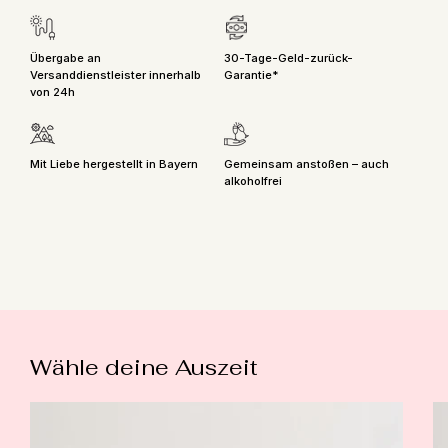
Übergabe an
30-Tage-Geld-zurück-
Versanddienstleister innerhalb
Garantie*
von 24h
Mit Liebe hergestellt in Bayern
Gemeinsam anstoßen – auch
alkoholfrei
Akzeptierte
Zahlungsarten
Wähle deine Auszeit
Sankt
S
Sprizz
S