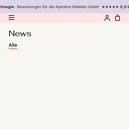
Direkt
Google
· Bewertungen für die Aperitivo Kollektiv GmbH
★★★★★
5,0 be
zum
Inhalt
Eink
Mein
Account
News
Alle