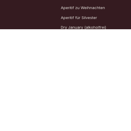
Aperitif zu Weihnachten
Aperitif für Silvester
Dry January (alkoholfrei)
Aperitif zur Fastenzeit
Aperitif zum Osterbrunch
Hochzeit
Instagram
Vertrag widerrufen
Instagram
LinkedIn
★★★★★
5,0 bei Google
Trusted-Shops-zertifiziert · Unabhängiger Käuferschutz